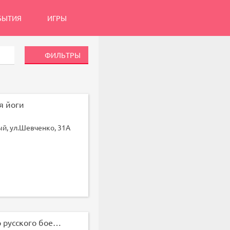
БЫТИЯ
ИГРЫ
ФИЛЬТРЫ
я йоги
, ул.Шевченко, 31А
Русский щит, центр русского боевого искусства (Зал 3)