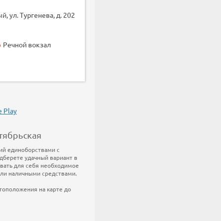
 ул. Тургенева, д. 202
Речной вокзал
тябрьская
тий единоборствами с
дберете удачный вариант в
овать для себя необходимое
или наличными средствами.
стоположения на карте до