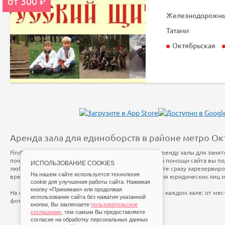
от 300 ₽
Железнодорожный,
Татами
Октябрьская
Аренда зала для единоборств в районе метро Ок
FindSport.ru дает вам возможность найти и снять в аренду залы для заня
почасовой оплатой в районе метро Октябрьская. При помощи сайта вы по
ИСПОЛЬЗОВАНИЕ COOKIES
любом подходящем для вас месте. Также, вы сможете сразу зарезервир
На нашем сайте используется технология
время и оплатить онлайн, безналичным платежом для юридических лиц 
cookie для улучшения работы сайта. Нажимая
кнопку «Принимаю» или продолжая
На сайте FindSport.ru мы собрали всю информацию о каждом зале: от ме
использование сайта без нажатия указанной
фотографий и стоимости занятий.
кнопки, Вы заключаете
пользовательское
соглашение
, тем самым Вы предоставляете
согласие на обработку персональных данных