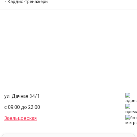
- Кардио-тренажеры
Групповые программы
- Йога
Боевые искусства
- Тайский бокс
- Самооборона
- Каратэ Кёкусин Будокай
Банный комплекс
- Кедровая бочка
Салон красоты
- Массаж
- Солярий
ул. Дачная 34/1
с 09:00 до 22:00
Заельцовская