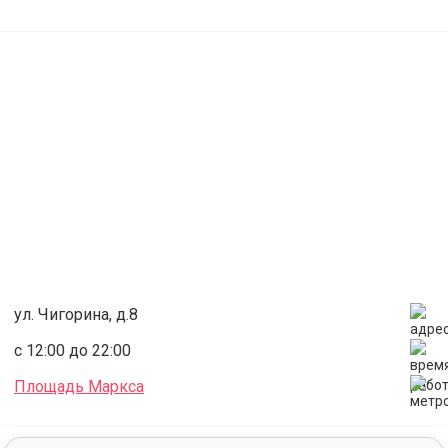
Бесплатные занятия ОФП для пенсионеров
Занятия ОФП для пенсионеров проходят в Понедельник и
Среду с 17:00 до 18:00. Запись в группу по телефону: 263-
50-33, 8-903-900-50-33.
На первое занятие необходимо:
Пенсионное удостоверение;
Паспорт;
Справка от терапевта;
Сменная одежда + сменная обувь
ул. Чигорина, д.8
с 12:00 до 22:00
Площадь Маркса