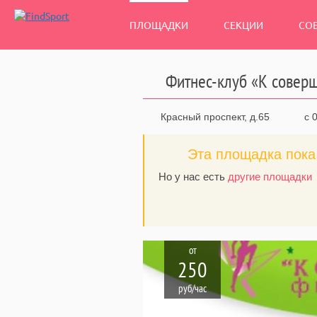
ПЛОЩАДКИ
СЕКЦИИ
СО
Фитнес-клуб «К совер
Красный проспект, д.65
с 0
Эта площадка пока 
Но у нас есть
другие площадки
от
250
руб/час