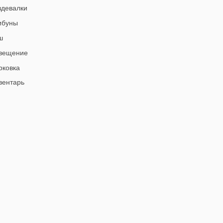
девалки
ибуны
ш
вещение
ковка
ентарь