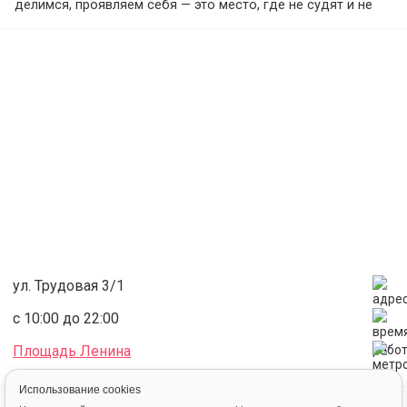
делимся, проявляем себя — это место, где не судят и не
подавляют. Нам интересно не только развитие проекта, но
и развитие каждого участника внутри него.
Направления: классическая хатха-йога, Йога 23, Ошо-
медитации.
ул. Трудовая 3/1
с 10:00 до 22:00
Площадь Ленина
Использование cookies